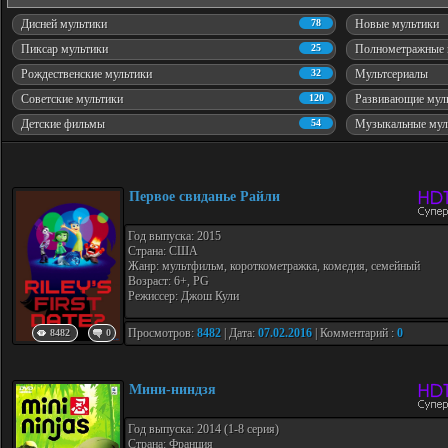
Дисней мультики
78
Новые мультики
Пиксар мультики
25
Полнометражные 
Рождественские мультики
32
Мультсериалы
Советские мультики
120
Развивающие мул
Детские фильмы
54
Музыкальные мул
Первое свиданье Райли
Год выпуска: 2015
Страна: США
Жанр: мультфильм, короткометражка, комедия, семейный
Возраст: 6+, PG
Режиссер: Джош Кули
Просмотров:
8482
| Дата:
07.02.2016
| Комментарий :
0
8482
0
Мини-ниндзя
Год выпуска: 2014 (1-8 серия)
Страна: Франция