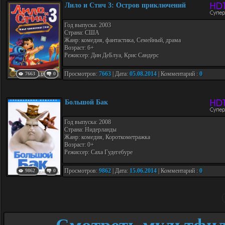
Лило и Стич 3: Остров приключений
Год выпуска: 2003
Страна: США
Жанр: комедия, фантастика, Семейный, драма
Возраст: 6+
Режиссер: Дин ДеБлуа, Крис Сандерс
Просмотров:
7663
| Дата:
05.08.2014
| Комментарий :
0
7663
0
Большой Бак
Год выпуска: 2008
Страна: Нидерланды
Жанр: комедия, Короткометражка
Возраст: 0+
Режиссер: Саха Гудегебуре
Просмотров:
9862
| Дата:
15.06.2014
| Комментарий :
0
9862
0