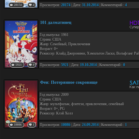
Просмотров:
28174
| Дата:
31.10.2014
| Комментарий :
4
28174
4
101 далматинец
Год выпуска: 1961
Страна: США
Жанр: Семейный, Приключения
Возраст: 0+
Режиссер: Клайд Джероними, Хэмильтон Ласки, Вольфганг Ра
Просмотров:
5921
| Дата:
19.10.2014
| Комментарий :
0
5921
0
Феи: Потерянное сокровище
Год выпуска: 2009
Страна: США
Жанр: мультфильм, фэнтези, приключения, семейный
Возраст: 0+, PG
Режиссер: Клэй Холл
Просмотров:
10086
| Дата:
24.09.2014
| Комментарий :
1
10086
1