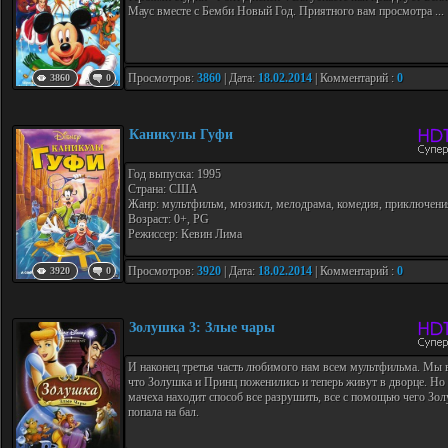
Маус вместе с Бемби Новый Год. Приятного вам просмотра ...
Просмотров:
3860
| Дата:
18.02.2014
| Комментарий :
0
3860
0
Каникулы Гуфи
Год выпуска: 1995
Страна: США
Жанр: мультфильм, мюзикл, мелодрама, комедия, приключени
Возраст: 0+, PG
Режиссер: Кевин Лима
Просмотров:
3920
| Дата:
18.02.2014
| Комментарий :
0
3920
0
Золушка 3: Злые чары
И наконец третья часть любимого нам всем мультфильма. Мы 
что Золушка и Принц поженились и теперь живут в дворце. Но
мачеха находит способ все разрушить, все с помощью чего Зо
попала на бал.