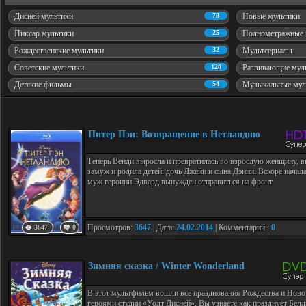
Дисней мультики
78
Новые мультики
Пиксар мультики
25
Полнометражные 
Рождественские мультики
32
Мультсериалы
Советские мультики
120
Развивающие мул
Детские фильмы
54
Музыкальные мул
Питер Пэн: Возвращение в Нетландию
Теперь Венди выросла и превратилась во взрослую женщину, 
замуж и родила детей: дочь Джейн и сына Дэнни. Вскоре начала
муж героини Эдвард вынужден отправиться на фронт.
Просмотров:
3647
| Дата:
24.02.2014
| Комментарий :
0
3647
0
Зимняя сказка / Winter Wonderland
В этот мультфильм вошли все празднования Рождества и Ново
героями студии «Уолт Дисней». Вы узнаете как празднует Бел