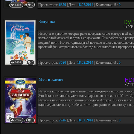
Просмотров:
6359
| Дата:
18.02.2014
| Комментарий :
0
6359
0
Золушка
История о девочке которая рано потеряла свою матерь и ей пр
жить с злой мачехой и двумя ее дочками. Она работала с ранку
поздней ночи. Но вот однажды ей повезло и она с помощью св
крестной феи отправилась на бал где в нее влюбился прекрасный
Просмотров:
3620
| Дата:
18.02.2014
| Комментарий :
0
3620
0
Меч в камне
История которая наверное известная каждому - история о коро
Это был последний мультфильм нарисован при жизни Уолта Ди
История нам расскажет жизнь молодого Артура. Он как и все
одиннадцатилетние дети бегает и творит разные пакости для взр
Просмотров:
2746
| Дата:
18.02.2014
| Комментарий :
0
2746
0