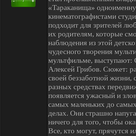
-
+
7
«Тараканища» одноименну
кинематографистами студи
подходит для зрителей любо
их родителям, которые см
наблюдения из этой детск
чудесного творения мульти
мультфильме, выступают:
Алексей Грибов. Сюжет: р
своей беззаботной жизни, 
разных средствах передвиж
появляется ужасный и злов
самых маленьких до самых
делах. Они страшно напуга
ничего для того, чтобы ок
Все, кто могут, прячутся 