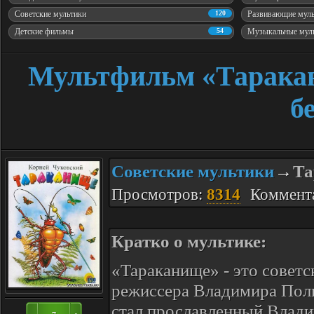
Советские мультики
120
Развивающие мул
Детские фильмы
54
Музыкальные мул
Мультфильм «Таракан
б
Советские мультики
Та
→
Просмотров:
8314
Коммент
Кратко о мультике:
«Тараканище» - это совет
режиссера Владимира Полк
стал прославленный Влади