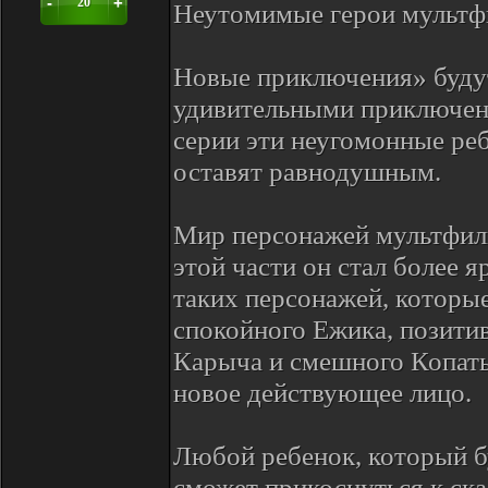
-
+
20
Неутомимые герои мультф
Новые приключения» будут
удивительными приключен
серии эти неугомонные ре
оставят равнодушным.
Мир персонажей мультфиль
этой части он стал более
таких персонажей, которые
спокойного Ежика, позити
Карыча и смешного Копаты
новое действующее лицо.
Любой ребенок, который б
сможет прикоснуться к ска