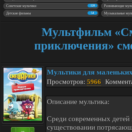
Советские мультики
120
Развивающие мул
Детские фильмы
54
Музыкальные мул
Мультфильм «С
приключения» смо
Мультики для маленьки
Просмотров:
5966
Коммент
Описание мультика:
Среди современных детей 
существовании потрясающ