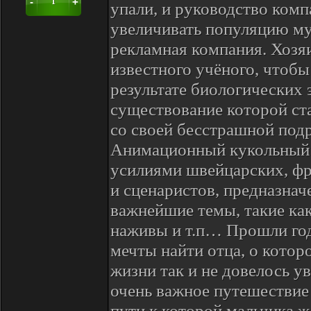
-
+
1
упали, и руководство ком
увеличивать популяцию му
рекламная компания. Хозяи
известного учёного, чтобы
результате биологических 
существование которой ст
со своей бесстрашной по
Анимационный кукольный 
усилиями швейцарских, фр
и сценаристов, предназнач
важнейшие темы, такие как
наживы и т.п… Прошли годы
мечты найти отца, о котор
жизни так и не довелось у
очень важное путешествие 
пути к которой мальчика ж