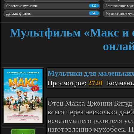
Советские мультики
120
Развивающие мул
Детские фильмы
54
Музыкальные мул
Мультфильм «Макс и е
онлай
Мультики для маленьки
Просмотров:
2720
Коммент
Отец Макса Джонни Бигуд 
всего через несколько дне
исчезнувшего родителя ус
изготовлению мухобоек. П