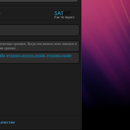
о
есколько орешков. Когда они начали свою опасную и
учив орешки…
айн
,
мультики смотреть онлайн
,
мультики онлайн
ачестве