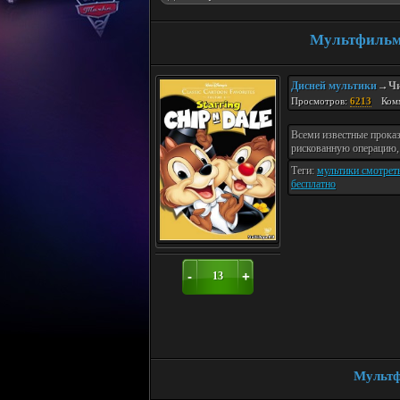
Мультфильм 
Дисней мультики
Чи
→
Просмотров:
6213
Ком
Всеми известные проказ
рискованную операцию,
Теги:
мультики смотрет
бесплатно
-
+
13
Мультф