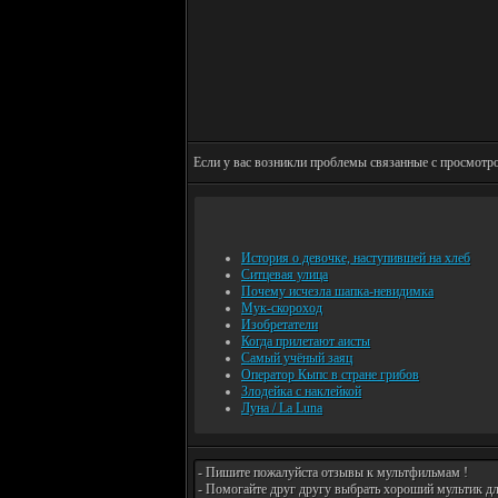
Если у вас возникли проблемы связанные с просмотро
История о девочке, наступившей на хлеб
Ситцевая улица
Почему исчезла шапка-невидимка
Мук-скороход
Изобретатели
Когда прилетают аисты
Самый учёный заяц
Оператор Кыпс в стране грибов
Злодейка с наклейкой
Луна / La Luna
- Пишите пожалуйста отзывы к мультфильмам !
- Помогайте друг другу выбрать хороший мультик дл