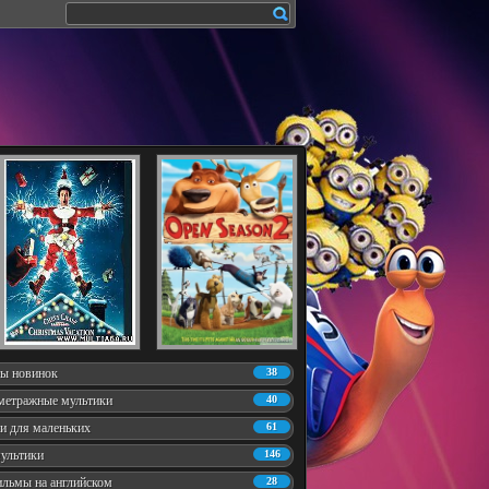
ы новинок
38
метражные мультики
40
и для маленьких
61
ультики
146
льмы на английском
28