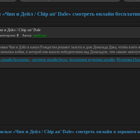
«Чип и Дейл / Chip an’ Dale» смотреть онлайн бесплатн
п и Дейл / Chip an’ Dale
ментариев:
0
Автор:
multiaga
ники Чип и Дэйл в канун Рождества решают залезть в дом Дональда Дака, чтобы взять н
 началась война, в которой они вышли победителями над Дональдом, тем самым запол
ь онлайн бесплатно
,
смотреть онлайн беспл
,
бесплатные мультики онлайн
,
Мультики Онл
ильм «Чип и Дейл / Chip an’ Dale» смотреть онлайн в хорошем к