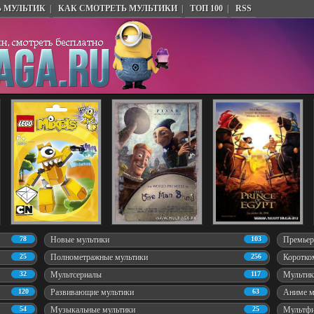
Ь МУЛЬТИК
|
КАК СМОТРЕТЬ МУЛЬТИКИ
|
ТОП 100
|
RSS
78
Новые мультики
103
Премьер
25
Полнометражные мультики
256
Коротко
32
Мультсериалы
117
Мультик
120
Развивающие мультики
63
Аниме м
54
Музыкальные мультики
25
Мультфи